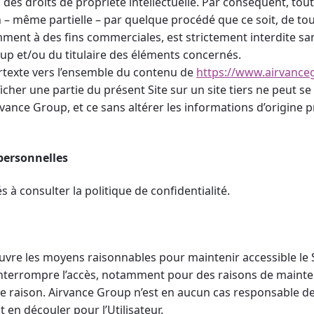
des droits de propriété intellectuelle. Par conséquent, toute
n – même partielle – par quelque procédé que ce soit, de to
mment à des fins commerciales, est strictement interdite sans
up et/ou du titulaire des éléments concernés.
ertexte vers l’ensemble du contenu de
https://www.airvanc
icher une partie du présent Site sur un site tiers ne peut se 
irvance Group, et ce sans altérer les informations d’origine 
personnelles
és à consulter la politique de confidentialité.
re les moyens raisonnables pour maintenir accessible le Si
interrompre l’accès, notamment pour des raisons de mainte
e raison. Airvance Group n’est en aucun cas responsable de
en découler pour l’Utilisateur.