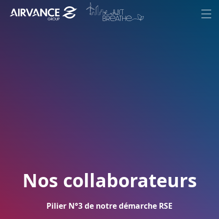
Aller au contenu
Aller au menu
Menu
Le Groupe
Ambition
Marques
Engagements
Nous rejoindre
Actualités
Nos collaborateurs
Pilier N°3 de notre démarche RSE
FR