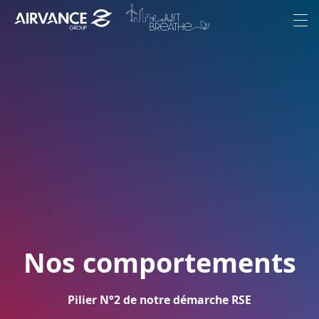
Aller au contenu
Aller au menu
Menu
Le Groupe
Ambition
Marques
Engagements
Nous rejoindre
Actualités
Nos comportements
Pilier N°2 de notre démarche RSE
FR