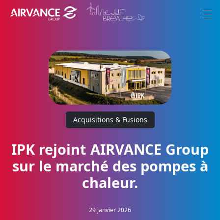
Aller au contenu
Aller au menu
Menu
Le Groupe
Ambition
Marques
Acquisitions & Fusions
Engagements
Nous rejoindre
IPK rejoint AIRVANCE Group
sur le marché des pompes à
Actualités
chaleur.
FR
29 janvier 2026