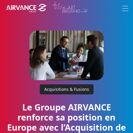
Aller au contenu
Aller au menu
Menu
Le Groupe
Ambition
Marques
Engagements
Nous rejoindre
Acquisitions & Fusions
Actualités
Le Groupe AIRVANCE
renforce sa position en
Europe avec l’Acquisition de
FR